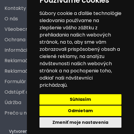
Používame cookies
Kontakty
Súbory cookie a ďalšie technológie
O nás
sledovania používame na
zlepšenie vášho zážitku z
Všeobecné obchodné podmienky
prehliadania našich webových
Ochrana osobných údajov
stránok, na to, aby sme vám
zobrazovali prispôsobený obsah a
Informácie a poučenia pre spotrebiteľa
cielené reklamy, na analýzu
Reklamačný poriadok
návštevnosti našich webových
stránok a na pochopenie toho,
Reklamačný protokol
odkiaľ naši návštevníci
Formulár na odstúpenie od zmluvy
prichádzajú.
Odstúpiť od zmluvy tu
Súhlasím
Údržba
Odmietam
Prečo u nás nakupovať
Zmeniť moje nastavenia
V
ytvorené na technológii BarIS .NET
(c) KASO