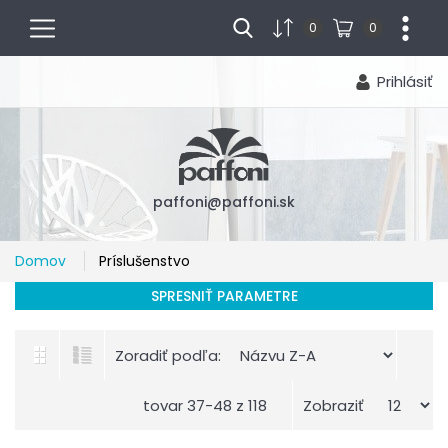
menu
...
0
0
Prihlásiť
paffoni@paffoni.sk
Domov
Príslušenstvo
SPRESNIŤ PARAMETRE
Zoradiť podľa:
tovar 37-48 z 118
Zobraziť