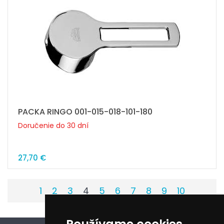
PACKA RINGO 001-015-018-101-180
Doručenie do 30 dní
27,70 €
1
2
3
4
5
6
7
8
9
10