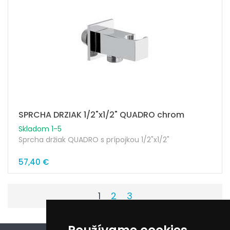
SPRCHA DRZIAK 1/2"x1/2" QUADRO chrom
Skladom 1-5
Sprcha držiak QUADRO s prípojkou 1/2"x1/2"
57,40 €
1
2
3