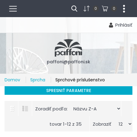
menu
...
0
0
Prihlásiť
paffoni@paffoni.sk
Domov
Sprcha
Sprchové príslušenstvo
SPRESNIŤ PARAMETRE
Zoradiť podľa:
tovar 1-12 z 35
Zobraziť