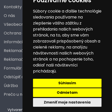
Používame cookies
Kontakty
Súbory cookie a ďalšie technológie
O nás
sledovania používame na
zlepšenie vášho zážitku z
Všeobecné obchodné podmienky
prehliadania našich webových
Ochrana osobných údajov
stránok, na to, aby sme vám
zobrazovali prispôsobený obsah a
Informácie a poučenia pre spotrebiteľa
cielené reklamy, na analýzu
Reklamačný poriadok
návštevnosti našich webových
stránok a na pochopenie toho,
Reklamačný protokol
odkiaľ naši návštevníci
Formulár na odstúpenie od zmluvy
prichádzajú.
Odstúpiť od zmluvy tu
Súhlasím
Údržba
Odmietam
Prečo u nás nakupovať
Zmeniť moje nastavenia
V
ytvorené na technológii BarIS .NET
(c) KASO