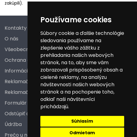
zakúpili).
Používame cookies
Kontakty
Súbory cookie a ďalšie technológie
O nás
sledovania používame na
zlepšenie vášho zážitku z
Všeobecné obchodné podmienky
prehliadania našich webových
Ochrana osobných údajov
stránok, na to, aby sme vám
zobrazovali prispôsobený obsah a
Informácie a poučenia pre spotrebiteľa
cielené reklamy, na analýzu
Reklamačný poriadok
návštevnosti našich webových
stránok a na pochopenie toho,
Reklamačný protokol
odkiaľ naši návštevníci
Formulár na odstúpenie od zmluvy
prichádzajú.
Odstúpiť od zmluvy tu
Súhlasím
Údržba
Odmietam
Prečo u nás nakupovať