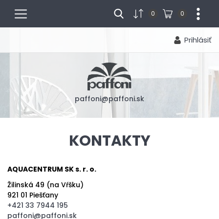
menu
...
0
0
Prihlásiť
paffoni@paffoni.sk
KONTAKTY
AQUACENTRUM SK s. r. o.
Žilinská 49 (na Vŕšku)
921 01 Piešťany
+421 33 7944 195
paffoni@paffoni.sk