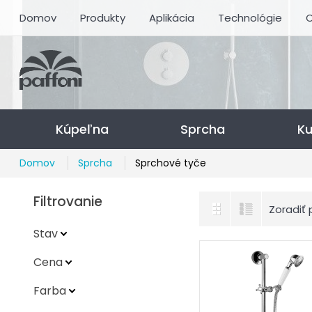
Domov
Produkty
Aplikácia
Technológie
O
Kúpeľna
Sprcha
K
Domov
Sprcha
Sprchové tyče
Filtrovanie
Zoradiť 
Stav
Cena
Farba