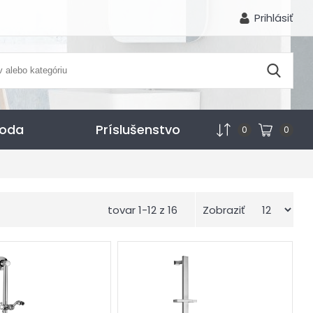
Prihlásiť
voda
Príslušenstvo
0
0
tovar 1-12 z 16
Zobraziť