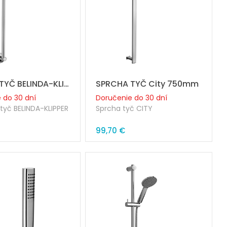
SPRCHA TYČ BELINDA-KLIPPER o18xL600
SPRCHA TYČ City 750mm
 do 30 dní
Doručenie do 30 dní
tyč BELINDA-KLIPPER
Sprcha tyč CITY
Priemer trubky: 30mm
99,70 €
rubky: 18mm
Dĺžka: 755mm
00mm
Rozteč pripojenia: 700mm
ipojenia: 585mm