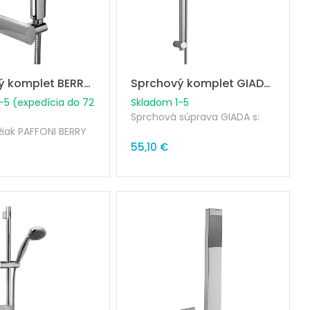
Sprchový komplet BERRY 023CR
Sprchový komplet GIADA chróm
-5 (expedícia do 72
Skladom 1-5
Sprchová súprava GIADA s:
žiak PAFFONI BERRY
R
• kovová tyč o20,5 x L730mm
55,10 €
balenia je sprchová
• nastaviteľné ABS úchyty na
0cm a hlavica
stenu
• kovový posuvný bežec
• sprcha GIADA, 1-polohová,
priemer 105 mm
• dvojzámková flexi 1500 mm
s konusovou maticou