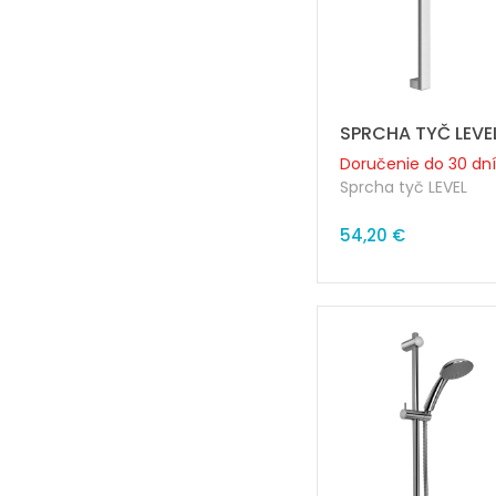
maticou
SPRCHA TYČ LEVE
Doručenie do 30 dní
Sprcha tyč LEVEL
Priemer trubky: 30
54,20 €
Dĺžka: 600mm
Rozteč pripojenia: