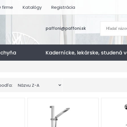
 firme
Katalógy
Registrácia
paffoni@paffoni.sk
uchyňa
Kadernícke, lekárske, studená 
podľa: