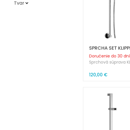
Tvar
Doručenie do 30 dní
Sprchová súprava KL
• kovová tyč O18 x 
120,00 €
• kovové úchyty na 
• kovový bežec
• sprcha Iris kovov
• kovová dvojzámko
1500 mm s konusov