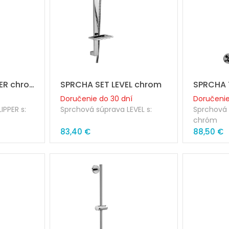
SPRCHA SET KLIPPER chrom
SPRCHA SET LEVEL chrom
Doručenie do 30 dní
Doručenie
IPPER s:
Sprchová súprava LEVEL s:
Sprchová 
chróm
L.600 mm
• kovová tyč obĺžniková
83,40 €
88,50 €
Priemer t
stenu
• plastové úchyty na stenu
Dĺžka: 6
Rozteč pr
• plastový bežec
á, O53 mm
• sprcha Level plastová
vá hadica
• kovová dvojzámková hadica
ou
1500 mm s konusovou