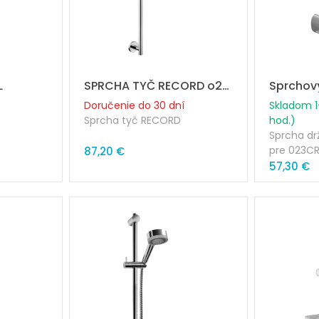
maticou
• plastová mydelnička
L
SPRCHA TYČ RECORD o20/755mm
Doručenie do 30 dní
Skladom 1
Sprcha tyč RECORD
hod.)
Sprcha dr
x15mm
Priemer trubky: 20mm
pre 023C
87,20 €
Dĺžka: 755mm
57,30 €
 585mm
Rozteč pripojenia: 698mm
Súčasťou 
hadica 15