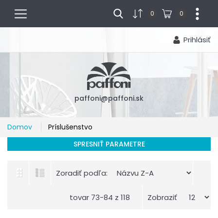
menu
...
0
0
Prihlásiť
paffoni@paffoni.sk
Domov
Príslušenstvo
SPRESNIŤ PARAMETRE
Zoradiť podľa:
tovar 73-84 z 118
Zobraziť