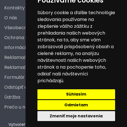
Používame cookies
Kontakty
Súbory cookie a ďalšie technológie
O nás
sledovania používame na
zlepšenie vášho zážitku z
Všeobecné obchodné podmienky
prehliadania našich webových
Ochrana osobných údajov
stránok, na to, aby sme vám
zobrazovali prispôsobený obsah a
Informácie a poučenia pre spotrebiteľa
cielené reklamy, na analýzu
Reklamačný poriadok
návštevnosti našich webových
stránok a na pochopenie toho,
Reklamačný protokol
odkiaľ naši návštevníci
Formulár na odstúpenie od zmluvy
prichádzajú.
Odstúpiť od zmluvy tu
Súhlasím
Údržba
Odmietam
Prečo u nás nakupovať
Zmeniť moje nastavenia
V
ytvorené na technológii BarIS .NET
(c) KASO