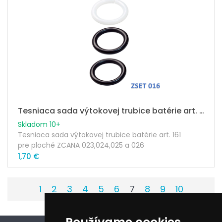
Tesniaca sada výtokovej trubice batérie art. 161
Skladom 10+
Tesniaca sada výtokovej trubice batérie art. 161
pre ploché ZCANA 023,024,025 a 026
1,70 €
1
2
3
4
5
6
7
8
9
10