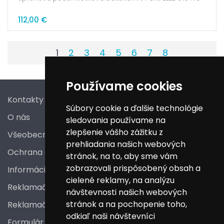
Prevedenie: čierna
112,00 €
Rozmer krytky:110x110mm
Kartuša: 35mm
Náhradná kartuša: ZA91104R
1
2
3
4
5
6
7
8
Používame cookies
Kontakty
Súbory cookie a ďalšie technológie
O nás
sledovania používame na
zlepšenie vášho zážitku z
Všeobecné obchodné podmienky
prehliadania našich webových
Ochrana osobných údajov
stránok, na to, aby sme vám
zobrazovali prispôsobený obsah a
Informácie a poučenia pre spotrebiteľa
cielené reklamy, na analýzu
Reklamačný poriadok
návštevnosti našich webových
stránok a na pochopenie toho,
Reklamačný protokol
odkiaľ naši návštevníci
Formulár na odstúpenie od zmluvy