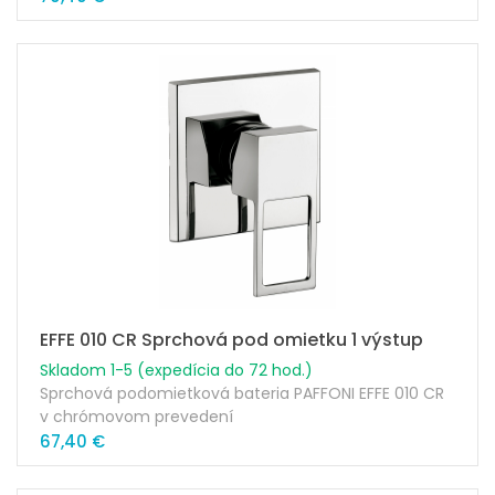
hranatou krytkou 48x48mm
kovovou sprškou TWEET SQUARE
1/2"x1/2"G flexi hadica 120cm
EFFE 010 CR Sprchová pod omietku 1 výstup
Skladom 1-5 (expedícia do 72 hod.)
Sprchová podomietková bateria PAFFONI EFFE 010 CR
v chrómovom prevedení
67,40 €
dodací kod: EF010CR
Rozmer krytky: 110x110mm