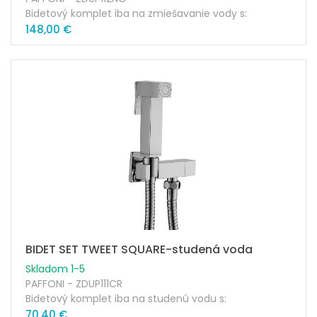
Bidetový komplet iba na zmiešavanie vody s:
podomietkovým telesom
148,00 €
podomietkovým kovovým držiakom
hranatou krytkou 70x70mm
kovovou sprškou TWEET SQUARE
1/2"x1/2"G flexi hadica 120cm
Farba: matná čierna
BIDET SET TWEET SQUARE-studená voda
Skladom 1-5
PAFFONI - ZDUP111CR
Bidetový komplet iba na studenú vodu s:
podomietkovým kovovým držiakom
70,40 €