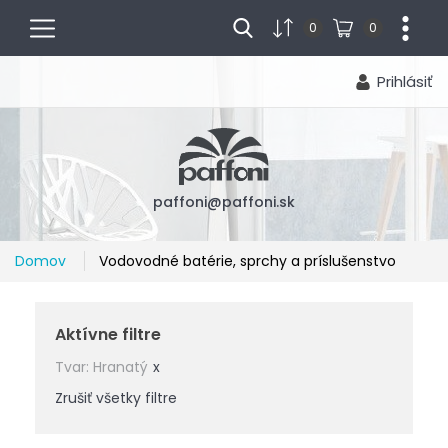
menu
...
0
0
Prihlásiť
paffoni@paffoni.sk
Domov
Vodovodné batérie, sprchy a príslušenstvo
Aktívne filtre
Tvar: Hranatý
Zrušiť všetky filtre