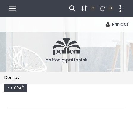
menu
...
0
0
Prihlásiť
paffoni@paffoni.sk
Domov
<< SPÄŤ