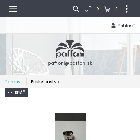
menu
...
0
0
Prihlásiť
paffoni@paffoni.sk
Domov
Príslušenstvo
<< SPÄŤ