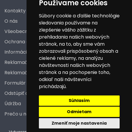
Používame cookies
Kontakty
Súbory cookie a ďalšie technológie
O nás
sledovania používame na
zlepšenie vášho zážitku z
Všeobecné obchodné podmienky
prehliadania našich webových
Ochrana osobných údajov
stránok, na to, aby sme vám
zobrazovali prispôsobený obsah a
Informácie a poučenia pre spotrebiteľa
cielené reklamy, na analýzu
Reklamačný poriadok
návštevnosti našich webových
stránok a na pochopenie toho,
Reklamačný protokol
odkiaľ naši návštevníci
Formulár na odstúpenie od zmluvy
prichádzajú.
Odstúpiť od zmluvy tu
Súhlasím
Údržba
Odmietam
Prečo u nás nakupovať
Zmeniť moje nastavenia
V
ytvorené na technológii BarIS .NET
(c) KASO